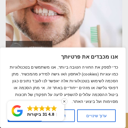
אנו מכבדים את פרטיותך
דלקת חניכיים סביב שתל
כדי לספק את החוויה הטובה ביותר, אנו משתמשים בטכנולוגיות
מהי דלקת חניכיים סביב שתל ומדוע אסור להתעלם
כמו עוגיות (cookies) לאחסון ו/או גישה למידע מהמכשיר. מתן
הסכמה לשימוש בטכנולוגיות אלה יאפשר לנו לעבד נתונים כגון
ממנה? שלא כמו דלקת חניכיים רגילה, דלקת חניכיים
דפוסי גלישה או מזהים ייחודיים באתר זה. אי מתן הסכמה או
סביב שתל עלולה לפגוע בצורה קשה ברקמות המקיפות
ביטול ההסכמה עלולים להשפיע לרעה על תפקודן של תכונות
את
מסוימות ועל ביצועי האתר.
קרא עוד »
4.8
31 ביקורות
ערוך שינויים
דחה הכל
אשר הכל
חייג עכשיו
השאר פרטים