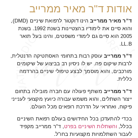
אודות ד"ר מאיר ממרייב
ד”ר מאיר ממרייב
הינו דוקטור לרפואת שיניים (DMD),
והוא סיים את לימודיו בהצטיינות בשנת 1992. בשנת
2005 הוא סיים גם לימודי משפטים, והינו בעל תואר
LL.B.
ד”ר ממרייב
עוסק רבות בתחומי האסתטיקה הדנטלית,
לרבות שיקום פה. יש לו ניסיון רב בביצוע של שיקומים
מורכבים, והוא מוסמך לבצע טיפולי שיניים בהרדמה
כללית.
ד”ר ממרייב
משתף פעולה עם חברה מובילה בתחום
ייצור השתלים, והוא משמש עבורה כיועץ מקצועי לענייני
פיקוח, ואחראי על הדרכת רופאים מכל העולם.
בכדי להתעדכן בכל החידושים בעולם רפואת השיניים
בכלל,
והשתלות השיניים בפרט
, ד”ר ממרייב מקפיד
לעבור השתלמויות מקצועיות בחו”ל.