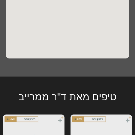
טיפים מאת ד"ר ממרייב