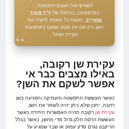
לשורש ואל העצם התומכת.
במרפאתנו, בניהולו של
ד"ר מאיר
ממרייב
, נעשה כל מאמץ להציל את
השן ורק אם אין מנוס נשקם באמצעות
עקירה ושתל.
עקירת שן רקובה,
באילו מצבים כבר אי
אפשר לשקם את השן?
כאשר העששת התפשטה והעמיקה והפגיעה בשן
רחבה, יתכן שלא ניתן יהיה לשמר את השן.
עקירת שן
רקובה
תהיה האפשרות היחידה כאשר
העששת הרסה חלק גדול מדי מהשן, כאשר בגלל
הריקבון נגרם סדק עמוק או שבר שמגיע על