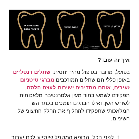
איך זה עובד?
בפועל, מדובר בטיפול מהיר יחסית.
שתלים דנטליים
באופן כללי הם שתלים המורכבים
מברגי טיטניום
זעירים, אותם מחדירים ישירות לעצם הלסת
.
תפקידם לשמש בתור מעין אלטרנטיבה מלאכותית
לשורש השן, ואילו הברגים תומכים בכתר השן
המלאכותי שתפקידו להחליף את החלק החיצוני של
השיניים.
1. לפני הכל, הרופא המטפל שיסייע לכם יערוך