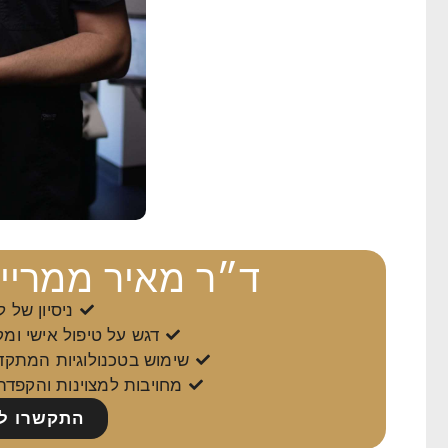
ד״ר מאיר ממרייב
ניסיון של למעל
דגש על טיפול אישי ומ
שימוש בטכנולוגיות המתקד
מחויבות למצוינות והקפדה
התקשרו ל- -2313699