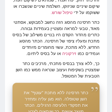
זהו כתר חזק, יפה ועמיד, שמתאים לשיקום הפה,
שיקום שיניים שניזוקו, השלמת שיניים שנשברו או
ששוקמו על ידי
טיפול שורש.
כתר חרסינה מהסוג הזה נחשב למבוקש, אסתטי
מאוד, טבעי למראה ומצטיין בעמידות גבוהה.
כתרים מהדור הקודם היו בנויים משילוב של בסיס
מתכת ומעליו ציפוי של חרסינה. הכתר מהסוג
החדש, ללא מתכת, עשוי מחומרים מיוחדים
ועמידים כמו
זירקוניה
או על בסיס ליתיום.
כך, ללא צורך בבסיס מתכתי, מרכיבים כתר
שמצטיין בשקיפות ועיצוב שנראה ממש כמו השן
הטבעית של המטופל.
כתר חרסינה ללא מתכת "עוטף" את
השן שטופלה. הוא מגן עליה ומחזיר
את תפקודי הלעיסה הרגילים. הכתר
מיוצר אישית, כך שיתאים לצבע