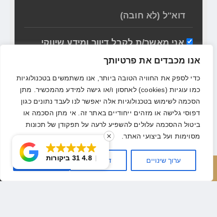
אני מאשר/ת לקבל דיוור ומידע שיווקי
באמצעות כל אמצעי התקשורת. אני
אנו מכבדים את פרטיותך
מסכים/ה לשימוש בעוגיות (Cookies)
בהתאם
למדיניות הפרטיות
כדי לספק את החוויה הטובה ביותר, אנו משתמשים בטכנולוגיות
כמו עוגיות (cookies) לאחסון ו/או גישה למידע מהמכשיר. מתן
הסכמה לשימוש בטכנולוגיות אלה יאפשר לנו לעבד נתונים כגון
שליחה
דפוסי גלישה או מזהים ייחודיים באתר זה. אי מתן הסכמה או
ביטול ההסכמה עלולים להשפיע לרעה על תפקודן של תכונות
מסוימות ועל ביצועי האתר.
4.8
31 ביקורות
ערוך שינויים
דחה הכל
אשר הכל
חייג עכשיו
השאר פרטים