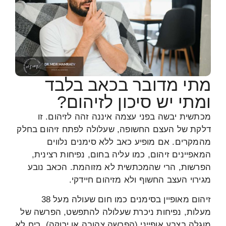
מתי מדובר בכאב בלבד
ומתי יש סיכון לזיהום?
מכתשית יבשה בפני עצמה איננה זהה לזיהום. זו
דלקת של העצם החשופה, שעלולה לפתח זיהום בחלק
מהמקרים. אם מופיע כאב ללא סימנים נלווים
המאפיינים זיהום, כמו עליה בחום, נפיחות רצינית,
הפרשות, הרי שהמכתשית לא מזוהמת. הכאב נובע
מגירוי העצב החשוף ולא מזיהום חיידקי.
זיהום מאופיין בסימנים כמו חום שעולה מעל 38
מעלות, נפיחות ניכרת שעלולה להתפשט, הפרשה של
מוגלה בצבע אופייני (הפרשה צהובה או ירוקה), ריח לא