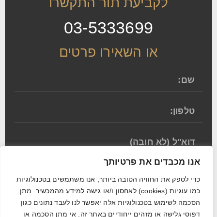
לקביעת תור התקשרו
03-5333699
או השאירו פרטים
אנו מכבדים את פרטיותך
אני מאשר/ת לקבל דיוור ומידע שיווקי
כדי לספק את החוויה הטובה ביותר, אנו משתמשים בטכנולוגיות
באמצעות כל אמצעי התקשורת. אני מסכים/ה
כמו עוגיות (cookies) לאחסון ו/או גישה למידע מהמכשיר. מתן
לשימוש בעוגיות (Cookies) בהתאם
למדיניות
הסכמה לשימוש בטכנולוגיות אלה יאפשר לנו לעבד נתונים כגון
הפרטיות
דפוסי גלישה או מזהים ייחודיים באתר זה. אי מתן הסכמה או