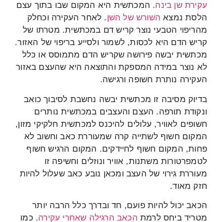
עקירת שן בינה
. המכתשית היא המקום שבו בתוך עצם
הלסת נמצא
השורש של השן
. לאחר העקירה וכחלק
מהריפוי הטבעי נוצר קריש דם במכתשית. מטרתו של
קריש הדם היא לכסות, לשמור ולסייע בריפוי של האזור.
מכתשית יבשה פירושה שקריש הדם מתמוסס או כלל
לא נוצר במידה המספקת והתוצאה היא שהעצם באזור
העקירה נותרת חשופה ורגישה.
בדיוק מסיבה זו מכתשית יבשה נחשבת לסיבוך כואב
ונקודת תורפה. העצם והעצבים במכתשית נותרים
חשופים לאוויר, עלולים להיכנס למכתשית חלקיקי מזון,
המקום חשוף לשתייה קרה שמעוררת כאב וחשוב לא
פחות, המקום חשוף לחיידקים. המקום הרגיש חשוף
לטמפרטורות משתנות, אוויר ונוזלים וחשיפה זו
מעוררת גירוי של העצב ומכאן נובע כאב שעלול להיות
חזק מאוד.
הכאב יכול להיות פועם, חד ובדרך כלל הרבה יותר
מטריד ביחס לרמת
הכאב הרגילה שאחרי עקירה
. כמו