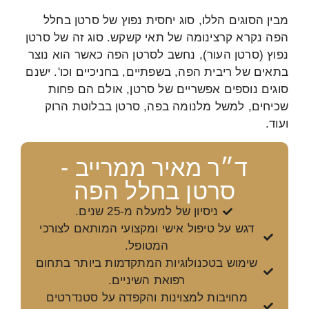
מבין הסוגים הללו, סוג יחסית נפוץ של סרטן בחלל
הפה נקרא קרצינומה של תאי קשקש. סוג זה של סרטן
נפוץ (סרטן העור), נחשב לסרטן הפה כאשר הוא נוצר
בתאים של ריבית הפה, בשפתיים, בחניכיים וכו'. ישנם
סוגים נוספים אפשריים של סרטן, אולם הם פחות
שכיחים, למשל מלנומה בפה, סרטן בבלוטת הרוק
ועוד.
ד״ר מאיר ממרייב -
סרטן בחלל הפה
ניסיון של למעלה מ-25 שנים.
דגש על טיפול אישי ומקצועי המותאם לצורכי
המטופל.
שימוש בטכנולוגיות המתקדמות ביותר בתחום
רפואת השיניים.
מחויבות למצוינות והקפדה על סטנדרטים