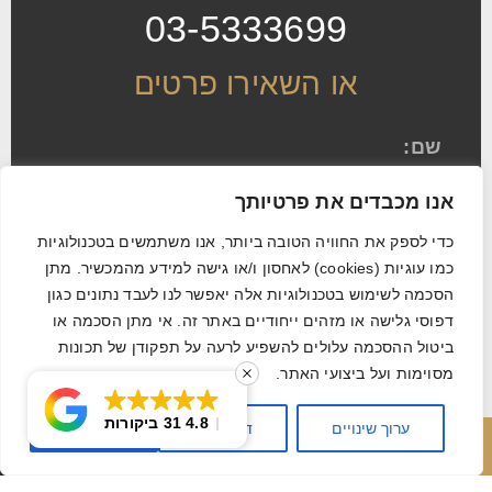
03-5333699
או השאירו פרטים
אנו מכבדים את פרטיותך
כדי לספק את החוויה הטובה ביותר, אנו משתמשים בטכנולוגיות
כמו עוגיות (cookies) לאחסון ו/או גישה למידע מהמכשיר. מתן
הסכמה לשימוש בטכנולוגיות אלה יאפשר לנו לעבד נתונים כגון
דפוסי גלישה או מזהים ייחודיים באתר זה. אי מתן הסכמה או
אני מאשר/ת לקבל דיוור ומידע שיווקי
ביטול ההסכמה עלולים להשפיע לרעה על תפקודן של תכונות
מסוימות ועל ביצועי האתר.
באמצעות כל אמצעי התקשורת. אני מסכים/ה
לשימוש בעוגיות (Cookies) בהתאם
למדיניות
4.8
31 ביקורות
הפרטיות
ערוך שינויים
דחה הכל
אשר הכל
חייג עכשיו
השאר פרטים